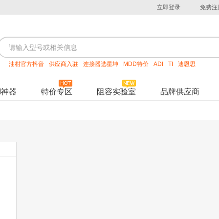
立即登录
免费注
油柑官方抖音
供应商入驻
连接器选星坤
MDD特价
ADI
TI
迪恩思
M神器
特价专区
阻容实验室
品牌供应商