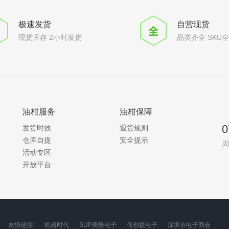
极速发货
自营现货
现货库存 2小时发货
品类齐全 SKU
油柑服务
油柑保障
0
发货时效
退货规则
仓库自提
安全提示
周
活动专区
开放平台
友情链接:
机器时代
SUP美隆电子
伟创捷电子
深圳市电子商会