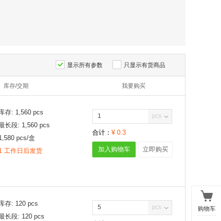
显示所有参数
只显示有货商品
库存/交期
我要购买
库存:
1,560
pcs
pcs
最长段:
1,560
pcs
合计：
¥
0.3
1,580
pcs/
盒
加入购物车
立即购买
1 工作日后发货
库存:
120
pcs
pcs
购物车
最长段:
120
pcs