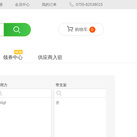
册
会员中心
我的订单
0755-82538015
购物车
0
领券中心
供应商入驻
用力
带支架
直径
60gf
否
8.2mm