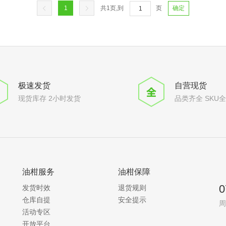
1
共
1
页,到
页
确定
极速发货
自营现货
现货库存 2小时发货
品类齐全 SKU
油柑服务
油柑保障
0
发货时效
退货规则
仓库自提
安全提示
周
活动专区
开放平台