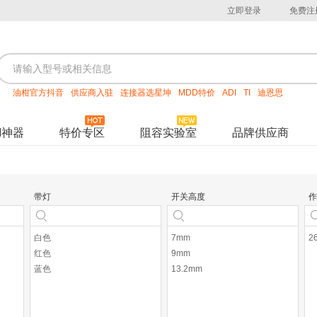
立即登录
免费注
油柑官方抖音
供应商入驻
连接器选星坤
MDD特价
ADI
TI
迪恩思
M神器
特价专区
阻容实验室
品牌供应商
带灯
开关高度
作
白色
7mm
2
红色
9mm
蓝色
13.2mm