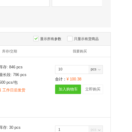
显示所有参数
只显示有货商品
库存/交期
我要购买
库存:
846
pcs
pcs
最长段:
796
pcs
合计：
¥
100.38
500
pcs/
包
加入购物车
立即购买
1 工作日后发货
库存:
30
pcs
pcs