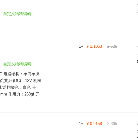
自定义物料编码
1
+
¥
1.1053
2.625
自定义物料编码
5℃ 电路结构：单刀单掷
定电压(DC)：12V 机械
键/盖帽颜色：白色 带
m 作用力：260gf 开
1
+
¥
0.9158
2.365