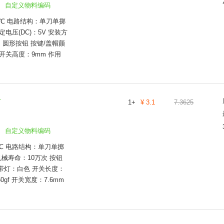
自定义物料编码
85℃ 电路结构：单刀单掷
电压(DC)：5V 安装方
：圆形按钮 按键/盖帽颜
开关高度：9mm 作用
灯
1
+
¥
3.1
7.3625
自定义物料编码
5℃ 电路结构：单刀单掷
机械寿命：10万次 按钮
带灯：白色 开关长度：
0gf 开关宽度：7.6mm