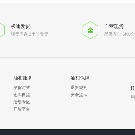
极速发货
自营现货
现货库存 2小时发货
品类齐全 SKU
油柑服务
油柑保障
0
发货时效
退货规则
仓库自提
安全提示
周
活动专区
开放平台