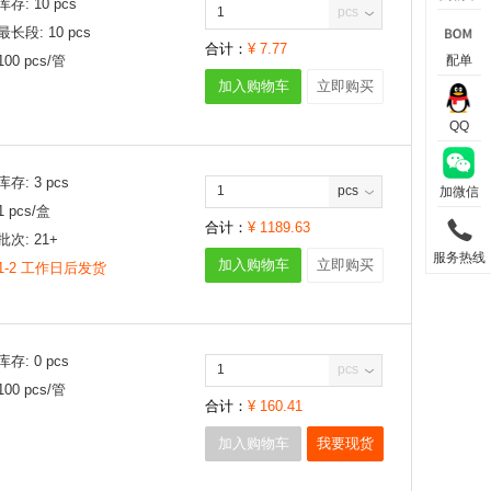
库存:
10
pcs
pcs
最长段:
10
pcs
合计：
¥
7.77
配单
100
pcs/
管
加入购物车
立即购买
QQ
库存:
3
pcs
pcs
加微信
1
pcs/
盒
合计：
¥
1189.63
批次:
21+
服务热线
加入购物车
立即购买
1-2 工作日后发货
库存:
0
pcs
pcs
100
pcs/
管
合计：
¥
160.41
加入购物车
我要现货