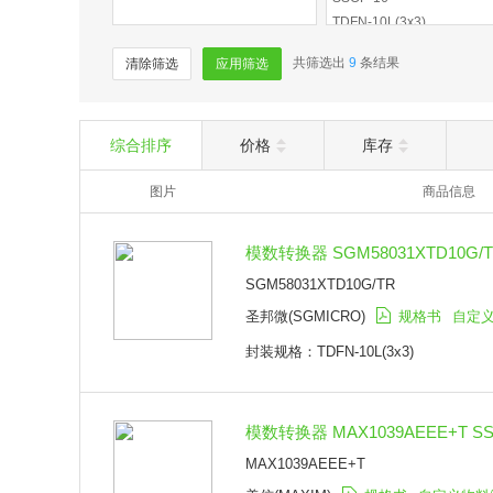
TDFN-10L(3x3)
SSOP-6
共筛选出
9
条结果
清除筛选
应用筛选
综合排序
价格
库存
图片
商品信息
模数转换器 SGM58031XTD10G/TR 
SGM58031XTD10G/TR
圣邦微(SGMICRO)
规格书
自定
封装规格：TDFN-10L(3x3)
模数转换器 MAX1039AEEE+T SS
MAX1039AEEE+T