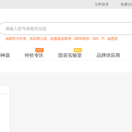
立即登录
免费注
油柑官方抖音
供应商入驻
连接器选星坤
MDD特价
ADI
TI
迪恩思
M神器
特价专区
阻容实验室
品牌供应商