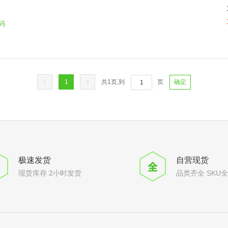
码
1
共
1
页,到
页
确定
极速发货
自营现货
现货库存 2小时发货
品类齐全 SKU