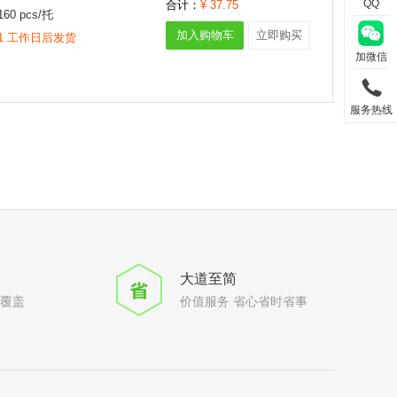
QQ
合计：
¥
37.75
160
pcs/
托
加入购物车
立即购买
1 工作日后发货
加微信
服务热线
大道至简
全覆盖
价值服务 省心省时省事