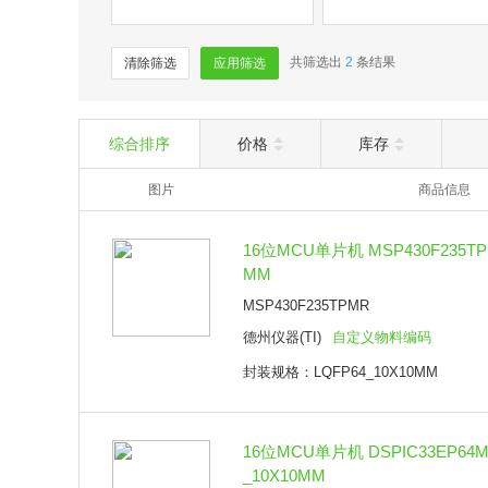
共筛选出
2
条结果
清除筛选
应用筛选
综合排序
价格
库存
图片
商品信息
16位MCU单片机 MSP430F235TPM
MM
MSP430F235TPMR
德州仪器(TI)
自定义物料编码
封装规格：LQFP64_10X10MM
16位MCU单片机 DSPIC33EP64MC2
_10X10MM