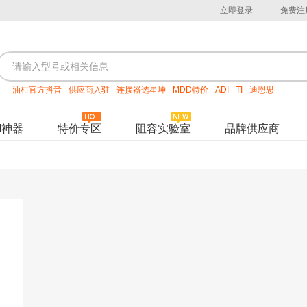
立即登录
免费注
油柑官方抖音
供应商入驻
连接器选星坤
MDD特价
ADI
TI
迪恩思
M神器
特价专区
阻容实验室
品牌供应商