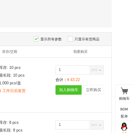
显示所有参数
只显示有货商品
库存/交期
我要购买
库存:
10
pcs
pcs
最长段:
10
pcs
合计：
¥
43.22
1,000
pcs/
盘
加入购物车
立即购买
1 工作日后发货
购物车
配单
库存:
8
pcs
pcs
最长段:
8
pcs