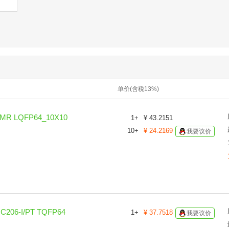
单价(含税13%)
R LQFP64_10X10
1
+
¥
43.2151
10
+
¥
24.2169
我要议价
06-I/PT TQFP64
1
+
¥
37.7518
我要议价