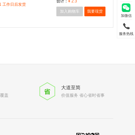
合计：
¥
2.3
1 工作日后发货
加入购物车
我要现货
加微信
服务热线
大道至简
全覆盖
价值服务 省心省时省事