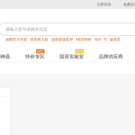
立即登录
免费注
油柑官方抖音
供应商入驻
连接器选星坤
MDD特价
ADI
TI
迪恩思
M神器
特价专区
阻容实验室
品牌供应商