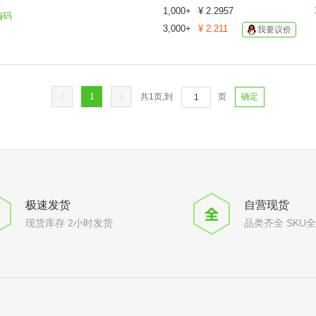
1,000
+
¥
2.2957
编码
3,000
+
¥
2.211
我要议价
1
共
1
页,到
页
确定
极速发货
自营现货
现货库存 2小时发货
品类齐全 SKU