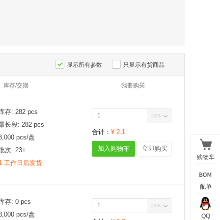
显示所有参数
只显示有货商品
库存/交期
我要购买
库存:
282
pcs
pcs
最长段:
282
pcs
合计：
¥
2.1
3,000
pcs/
盘
加入购物车
立即购买
批次:
23+
购物车
1 工作日后发货
配单
库存:
0
pcs
pcs
3,000
pcs/
盘
QQ