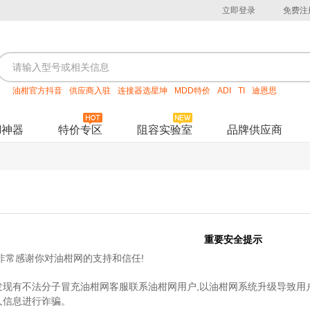
立即登录
免费注
油柑官方抖音
供应商入驻
连接器选星坤
MDD特价
ADI
TI
迪恩思
M神器
特价专区
阻容实验室
品牌供应商
重要安全提示
,非常感谢你对油柑网的支持和信任!
发现有不法分子冒充油柑网客服联系油柑网用户,以油柑网系统升级导致用户
人信息进行诈骗。