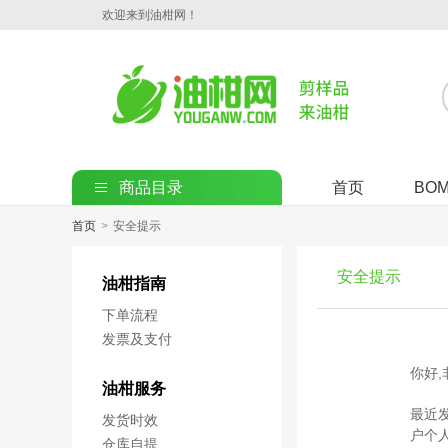
欢迎来到油柑网！
商品目录
首页
BO
首页
>
安全提示
安全提示
油柑指南
下单流程
发票及支付
你好
油柑服务
最近
发货时效
户个
仓库自提