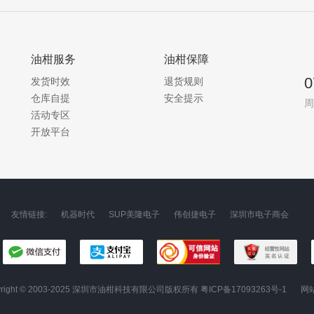
油柑服务
油柑保障
0
发货时效
退货规则
仓库自提
安全提示
周
活动专区
开放平台
友情链接:
机器时代
SUP美隆电子
伟创捷电子
深圳市电子商会
yright © 2003-2025 深圳市油柑科技有限公司版权所有
粤ICP备17093263号-1
网