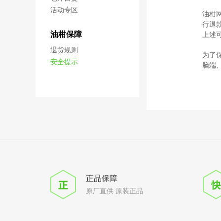
活动专区
油柑
行退
油柑保障
上述
退货规则
为了
安全提示
脑端
正品保障
原厂直供 原装正品