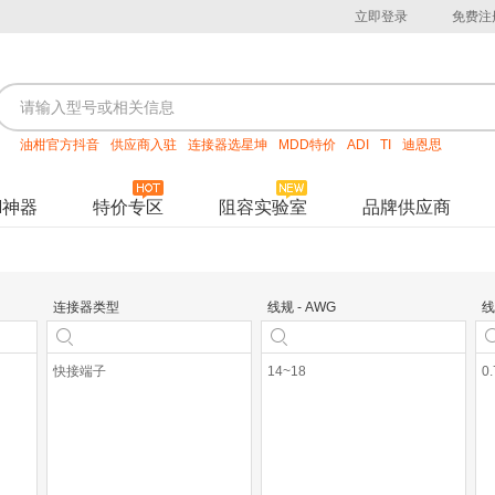
立即登录
免费注
油柑官方抖音
供应商入驻
连接器选星坤
MDD特价
ADI
TI
迪恩思
M神器
特价专区
阻容实验室
品牌供应商
连接器类型
线规 - AWG
线
快接端子
14~18
0