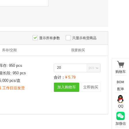
显示所有参数
只显示有货商品
库存/交期
我要购买
库存:
950
pcs
pcs
购物车
最长段:
950
pcs
合计：
¥
5.79
5,000
pcs/
盘
加入购物车
立即购买
1 工作日后发货
配单
QQ
加微信