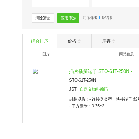
共筛选出
1
条结果
清除筛选
应用筛选
综合排序
价格
库存
图片
商品信息
插片插簧端子 STO-61T-250N -
STO-61T-250N
JST
自定义物料编码
封装规格：- 连接器类型：快接端子 线规 -
- 平方毫米：0.75~2