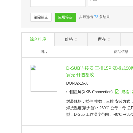
共筛选出
73
条结果
清除筛选
应用筛选
综合排序
价格
库存
图片
商品信息
D-SUB连接器 三排15P 沉板式9
宽壳 针透塑胶
DOR02-15-X
中国星坤(XKB Connection)
规格书
封装规格：插件 排数：三排 安装方式：
焊接温度(最大值)：260℃ 公母：母 总
型：D-Sub 工作温度范围：-40℃~+85