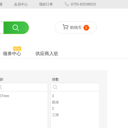
册
会员中心
我的订单
0755-82538015
购物车
0
领券中心
供应商入驻
距
排数
安装方式
.27mm
3
焊线式
双排
直插
2
弯插
三排
通孔安装
沉板