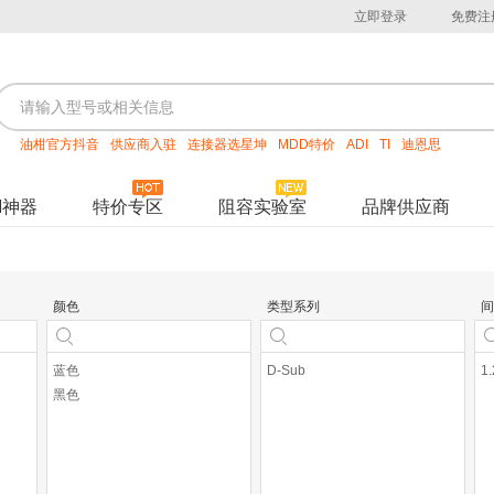
立即登录
免费注
油柑官方抖音
供应商入驻
连接器选星坤
MDD特价
ADI
TI
迪恩思
M神器
特价专区
阻容实验室
品牌供应商
颜色
类型系列
间
蓝色
D-Sub
1
黑色