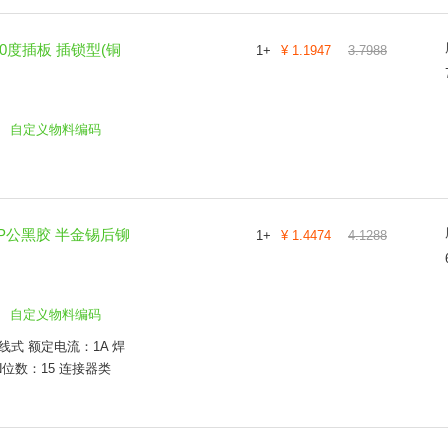
90度插板 插锁型(铜
1
+
¥
1.1947
3.7988
自定义物料编码
5P公黑胶 半金锡后铆
1
+
¥
1.4474
4.1288
自定义物料编码
线式 额定电流：1A 焊
N位数：15 连接器类