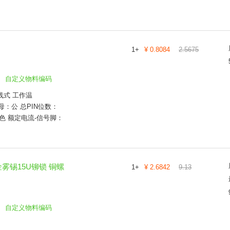
1
+
¥
0.8084
2.5675
自定义物料编码
线式 工作温
公母：公 总PIN位数：
黑色 额定电流-信号脚：
半金雾锡15U铆锁 铜螺
1
+
¥
2.6842
9.13
自定义物料编码