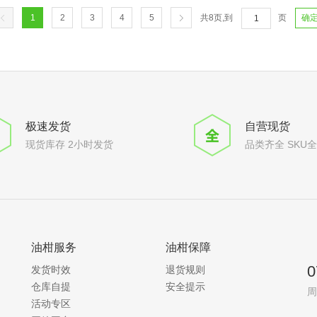
1
2
3
4
5
共
8
页,到
页
确
极速发货
自营现货
现货库存 2小时发货
品类齐全 SKU
油柑服务
油柑保障
0
发货时效
退货规则
仓库自提
安全提示
周
活动专区