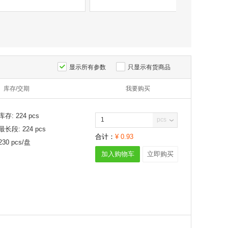
显示所有参数
只显示有货商品
库存/交期
我要购买
库存:
224
pcs
pcs
最长段:
224
pcs
合计：
¥
0.93
230
pcs/
盘
加入购物车
立即购买