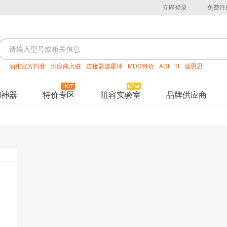
立即登录
免费注
油柑官方抖音
供应商入驻
连接器选星坤
MDD特价
ADI
TI
迪恩思
M神器
特价专区
阻容实验室
品牌供应商