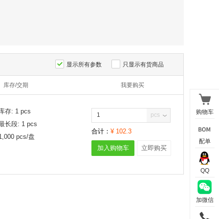
显示所有参数
只显示有货商品
库存/交期
我要购买
库存:
1
pcs
购物车
pcs
最长段:
1
pcs
合计：
¥
102.3
1,000
pcs/
盘
配单
加入购物车
立即购买
QQ
加微信