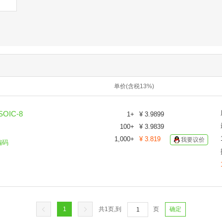
单价(含税13%)
OIC-8
1
+
¥
3.9899
100
+
¥
3.9839
1,000
+
¥
3.819
我要议价
编码
1
共
1
页,到
页
确定