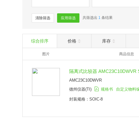
共筛选出
1
条结果
清除筛选
应用筛选
综合排序
价格
库存
图片
商品信息
隔离式比较器 AMC23C10DWVR S
AMC23C10DWVR
德州仪器(TI)
规格书
自定义物料
封装规格：SOIC-8