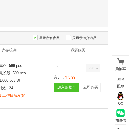
显示所有参数
只显示有货商品
库存/交期
我要购买
库存:
599
pcs
pcs
购物车
最长段:
599
pcs
合计：
¥
3.99
1,000
pcs/
盘
配单
加入购物车
立即购买
批次:
24+
1 工作日后发货
QQ
加微信