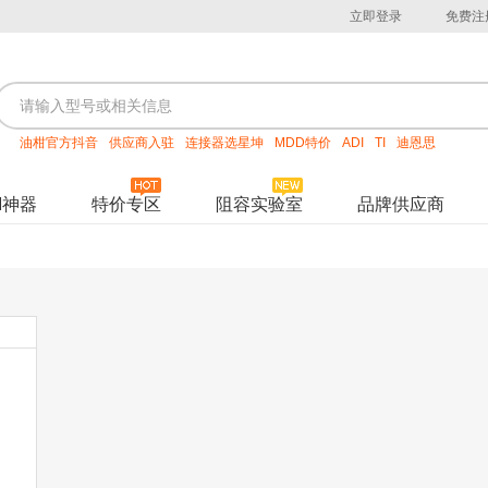
立即登录
免费注
油柑官方抖音
供应商入驻
连接器选星坤
MDD特价
ADI
TI
迪恩思
M神器
特价专区
阻容实验室
品牌供应商