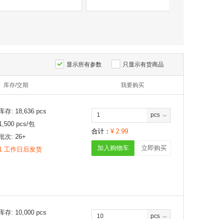
显示所有参数
只显示有货商品
库存/交期
我要购买
库存:
18,636
pcs
pcs
1,500
pcs/
包
合计：
¥
2.99
批次:
26+
加入购物车
立即购买
1 工作日后发货
库存:
10,000
pcs
pcs