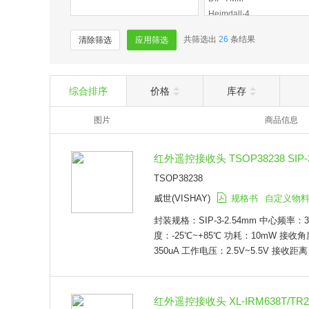
Heimdall-4
SMD-4P,3x6.8mm
共筛选出
26
条结果
清除筛选
应用筛选
Side Looker
DIP-5MM
DIP-4.5MM
DIP-5.3MM
综合排序
价格
库存
图片
商品信息
红外遥控接收头 TSOP38238 SIP-3
TSOP38238
威世(VISHAY)
规格书
自定义物
封装规格：SIP-3-2.54mm 中心频率：3
度：-25℃~+85℃ 功耗：10mW 接收角
350uA 工作电压：2.5V~5.5V 接收距离
红外遥控接收头 XL-IRM638T/TR2