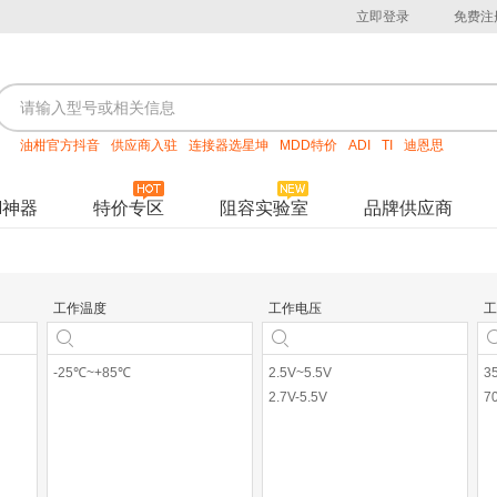
立即登录
免费注
油柑官方抖音
供应商入驻
连接器选星坤
MDD特价
ADI
TI
迪恩思
M神器
特价专区
阻容实验室
品牌供应商
工作温度
工作电压
工
-25℃~+85℃
2.5V~5.5V
3
2.7V-5.5V
7