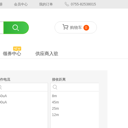
册
会员中心
我的订单
0755-82538015
购物车
0
领券中心
供应商入驻
作电流
接收距离
中心频率
50uA
8m
56kHz
00uA
45m
38KHz
25m
12m