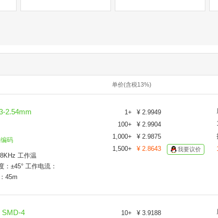
单价(含税13%)
-2.54mm
1
+
¥
2.9949
100
+
¥
2.9904
1,000
+
¥
2.9875
料编码
1,500
+
¥
2.8643
我要议价
8KHz 工作温
度：±45° 工作电流：
：45m
 SMD-4
10
+
¥
3.9188