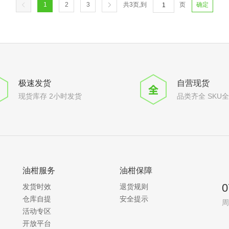
1
2
3
共
3
页,到
页
确定
极速发货
自营现货
现货库存 2小时发货
品类齐全 SKU
油柑服务
油柑保障
0
发货时效
退货规则
仓库自提
安全提示
周
活动专区
开放平台