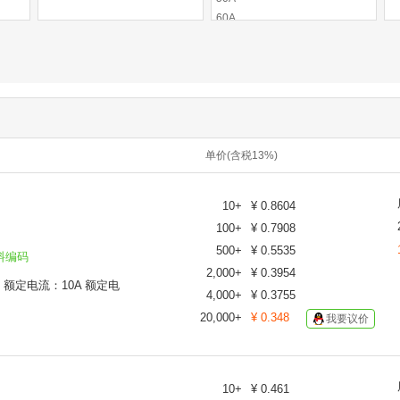
60A
80A
100A
7.5A
1A
2A
3A
单价(含税13%)
4A
5A
10A
10
+
¥
0.8604
15A
100
+
¥
0.7908
20A
500
+
¥
0.5535
25A
料编码
2,000
+
¥
0.3954
30A
C 额定电流：10A 额定电
4,000
+
¥
0.3755
20,000
+
¥
0.348
我要议价
10
+
¥
0.461