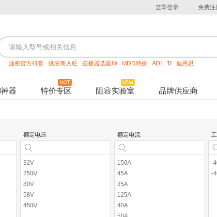
立即登录
免费注
油柑官方抖音
供应商入驻
连接器选星坤
MDD特价
ADI
TI
迪恩思
M神器
特价专区
阻容实验室
品牌供应商
额定电压
额定电流
工
32V
150A
-
250V
45A
-
80V
35A
58V
125A
450V
40A
50A