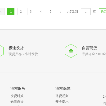
1
2
3
4
5
共
9
页,到
页
确
极速发货
自营现货
现货库存 2小时发货
品类齐全 SKU
油柑服务
油柑保障
0
发货时效
退货规则
仓库自提
安全提示
周