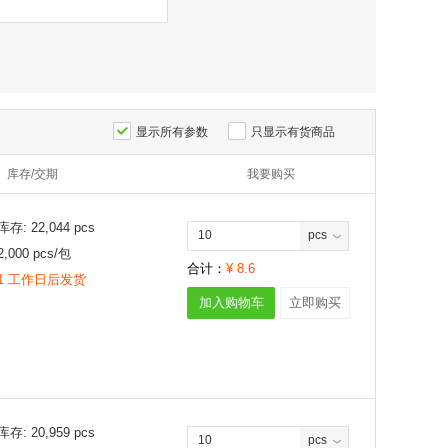
显示所有参数
只显示有货商品
库存/交期
我要购买
库存:
22,044
pcs
pcs
2,000
pcs/
包
合计：
¥
8.6
1 工作日后发货
加入购物车
立即购买
库存:
20,959
pcs
pcs