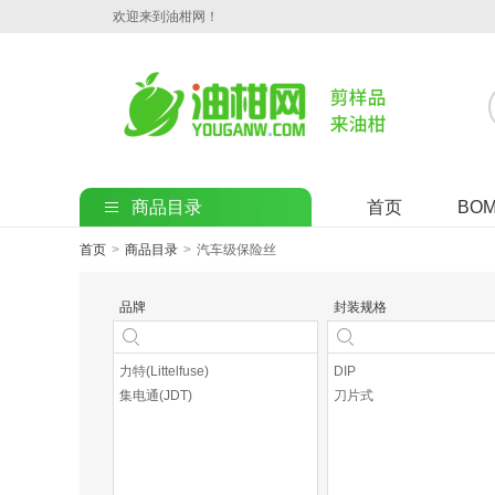
欢迎来到油柑网！
商品目录
首页
BO
首页
>
商品目录
>
汽车级保险丝
品牌
封装规格
力特(Littelfuse)
DIP
集电通(JDT)
刀片式