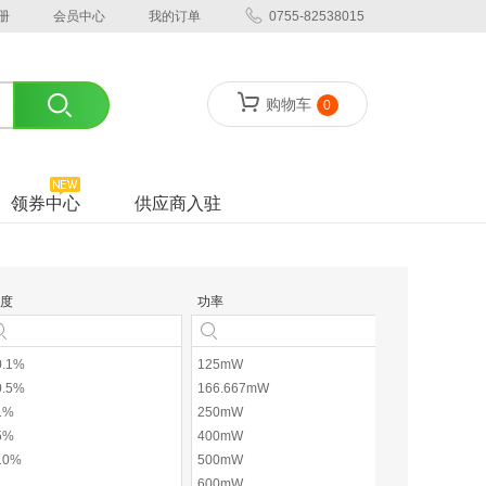
册
会员中心
我的订单
0755-82538015
购物车
0
领券中心
供应商入驻
度
功率
电阻类型
0.1%
125mW
绕线电阻
0.5%
166.667mW
金属氧化膜电
1%
250mW
薄膜电阻
5%
400mW
厚膜电阻
10%
500mW
金属膜电阻
600mW
碳膜电阻