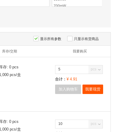
700mW
水泥电阻
1W
2W
3W
4W
5W
显示所有参数
只显示有货商品
7W
库存/交期
10W
我要购买
13W
20W
库存:
0
pcs
pcs
25W
1,000
pcs/
盒
50W
合计：
¥
4.91
150W
加入购物车
我要现货
库存:
0
pcs
pcs
1,000
pcs/
盒