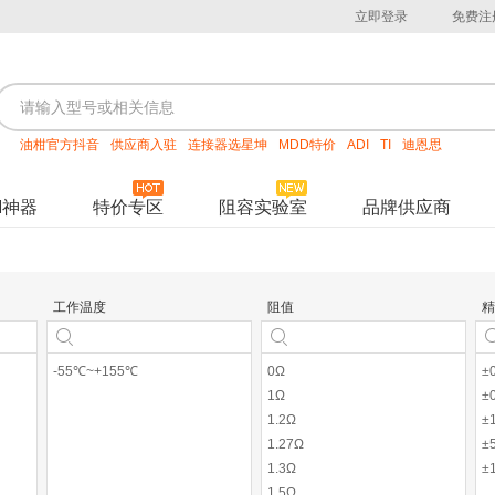
立即登录
免费注
油柑官方抖音
供应商入驻
连接器选星坤
MDD特价
ADI
TI
迪恩思
M神器
特价专区
阻容实验室
品牌供应商
工作温度
阻值
精
-55℃~+155℃
0Ω
±
1Ω
±
1.2Ω
±
1.27Ω
±
1.3Ω
±
1.5Ω