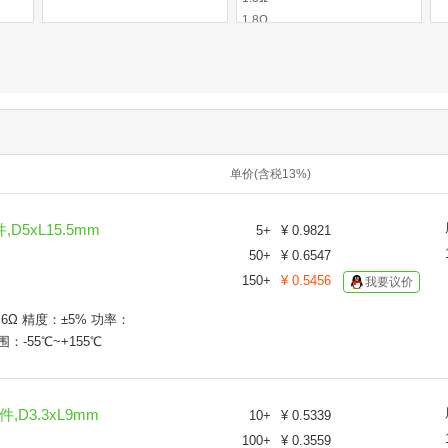
1.8Ω
2Ω
2.2Ω
2.7Ω
3Ω
3.3Ω
3.6Ω
单价(含税13%)
3.9Ω
4.3Ω
4.7Ω
,D5xL15.5mm
5
+
¥
0.9821
5.1Ω
50
+
¥
0.6547
5.6Ω
150
+
¥
0.5456
我要议价
6.8Ω
7.5Ω
.6Ω 精度：±5% 功率：
8.2Ω
-55℃~+155℃
10Ω
11Ω
12.4Ω
件,D3.3xL9mm
10
+
¥
0.5339
15Ω
16Ω
100
+
¥
0.3559