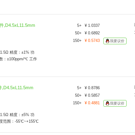
137Ω
150Ω
162Ω
,D4.5xL11.5mm
178Ω
5
+
¥
1.0337
180Ω
50
+
¥
0.6892
200Ω
150
+
¥
0.5743
我要议价
220Ω
221Ω
1.5Ω 精度：±1% 功
232Ω
±100ppm/℃ 工作
237Ω
240Ω
250Ω
261Ω
D4.5xL11.5mm
5
+
¥
0.8786
270Ω
50
+
¥
0.5857
274Ω
150
+
¥
0.4881
我要议价
294Ω
300Ω
1.5Ω 精度：±5% 功
301Ω
围：-55℃~+155℃
330Ω
332Ω