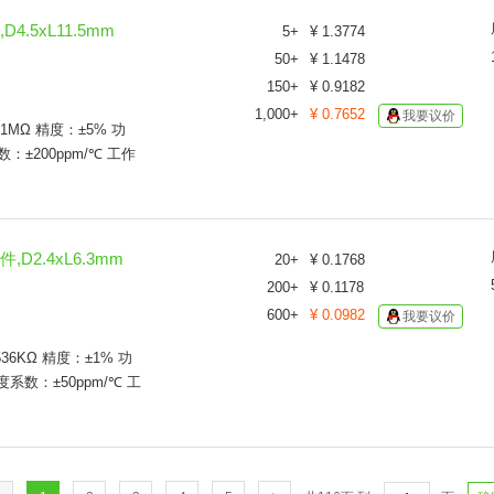
348Ω
D4.5xL11.5mm
5
+
¥
1.3774
360Ω
50
+
¥
1.1478
365Ω
390Ω
150
+
¥
0.9182
392Ω
1,000
+
¥
0.7652
我要议价
：1MΩ 精度：±5% 功
422Ω
±200ppm/℃ 工作
430Ω
442Ω
453Ω
470Ω
475Ω
,D2.4xL6.3mm
20
+
¥
0.1768
487Ω
200
+
¥
0.1178
499Ω
600
+
¥
0.0982
我要议价
500Ω
510Ω
36KΩ 精度：±1% 功
511Ω
系数：±50ppm/℃ 工
560Ω
562Ω
620Ω
649Ω