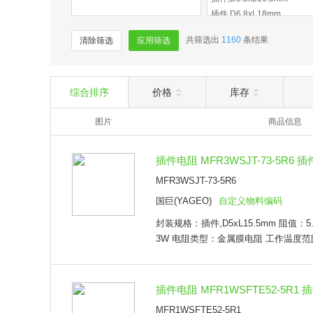
插件,D6.8xL18mm
插件,D3.7xL8.7mm
共筛选出
1160
条结果
清除筛选
应用筛选
插件,D1.8xL3.3mm
插件,D4xL10mm
插件,D5.2xL16.7mm
插件,D1.9xL3.4mm
综合排序
价格
库存
插件,D7.9xL22.2mm
图片
插件,D2.3xL7.9mm
商品信息
插件,D2.3xL6.1mm
插件,D5.2xL15.5mm
插件电阻 MFR3WSJT-73-5R6 插件
插件,D5.5xL13mm
MFR3WSJT-73-5R6
插件,P=12.7mm
插件,D2.3xL6.2mm
国巨(YAGEO)
自定义物料编码
插件,D4.2xL11.9mm
封装规格：插件,D5xL15.5mm 阻值：5
插件,22x9.5mm
3W 电阻类型：金属膜电阻 工作温度范围：
TO-247-2
插件,D9.5xL45.2mm
插件,D14.22xL4.75mm
插件电阻 MFR1WSFTE52-5R1 插
插件,D4.8xL14.2mm
插件,D3.9xL9mm
MFR1WSFTE52-5R1