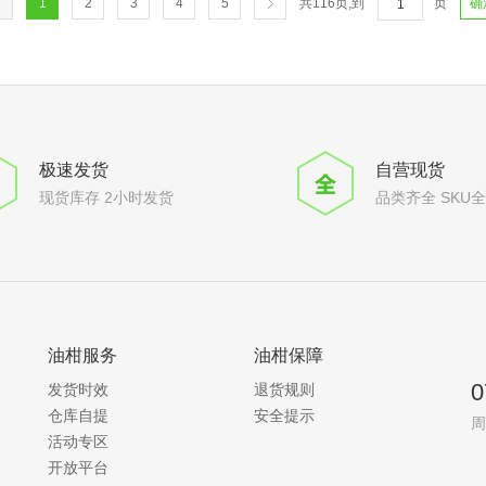
665Ω
1
2
3
4
5
共
116
页,到
页
确
680Ω
681Ω
698Ω
750Ω
787Ω
820Ω
极速发货
自营现货
825Ω
909Ω
现货库存 2小时发货
品类齐全 SKU
910Ω
1KΩ
1.05KΩ
1.1KΩ
1.2KΩ
1.21KΩ
油柑服务
油柑保障
1.24KΩ
1.33KΩ
0
发货时效
退货规则
1.4KΩ
仓库自提
安全提示
周
1.43KΩ
活动专区
1.5KΩ
开放平台
1.54KΩ