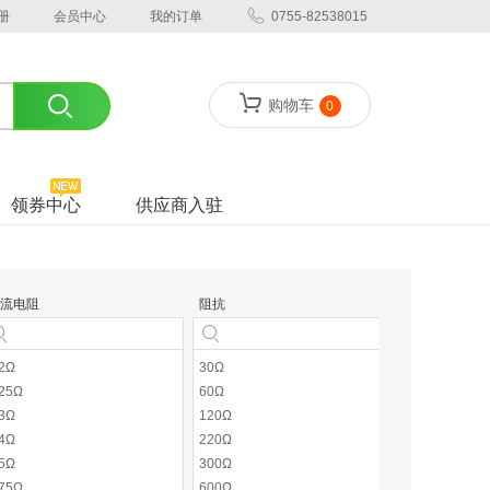
册
会员中心
我的订单
0755-82538015
购物车
0
领券中心
供应商入驻
流电阻
阻抗
.2Ω
30Ω
.25Ω
60Ω
.3Ω
120Ω
.4Ω
220Ω
.5Ω
300Ω
.75Ω
600Ω