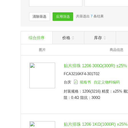
共筛选出
7
条结果
清除筛选
应用筛选
综合排序
价格
库存
图片
商品信息
贴片排珠 1206 300Ω(300R) ±25%
FCA3216KF4-301T02
台庆
规格书
自定义物料编码
封装规格：1206(3216) 精度：±25%
阻：0.4Ω 阻抗：300Ω
贴片排珠 1206 1KΩ(1000R) ±25%