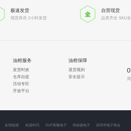
极速发货
自营现货
现货库存 2小时发货
品类齐全 SKU
油柑服务
油柑保障
0
发货时效
退货规则
仓库自提
安全提示
周
活动专区
开放平台
友情链接:
机器时代
SUP美隆电子
伟创捷电子
深圳市电子商会