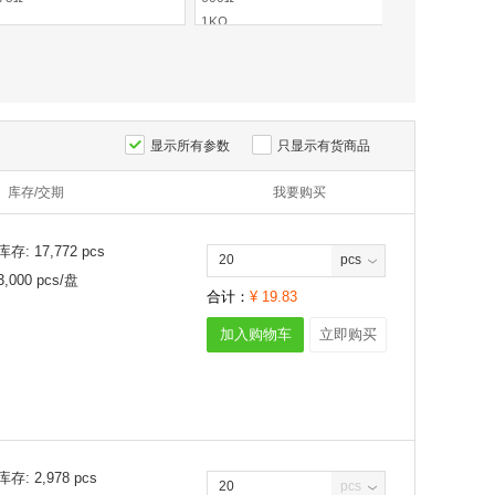
1KΩ
显示所有参数
只显示有货商品
库存/交期
我要购买
库存:
17,772
pcs
pcs
3,000
pcs/
盘
合计：
¥
19.83
加入购物车
立即购买
库存:
2,978
pcs
pcs