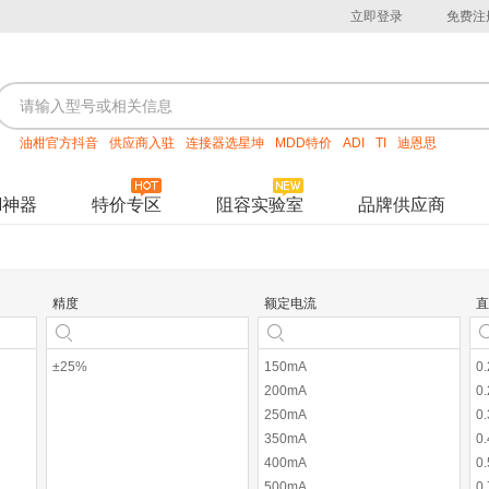
立即登录
免费注
油柑官方抖音
供应商入驻
连接器选星坤
MDD特价
ADI
TI
迪恩思
M神器
特价专区
阻容实验室
品牌供应商
精度
额定电流
直
±25%
150mA
0
200mA
0
250mA
0
350mA
0
400mA
0
500mA
0