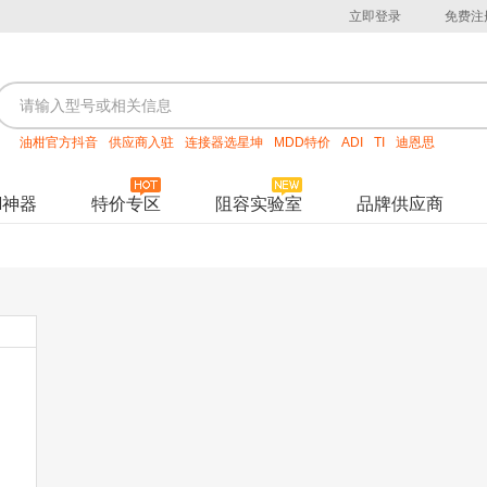
立即登录
免费注
油柑官方抖音
供应商入驻
连接器选星坤
MDD特价
ADI
TI
迪恩思
M神器
特价专区
阻容实验室
品牌供应商