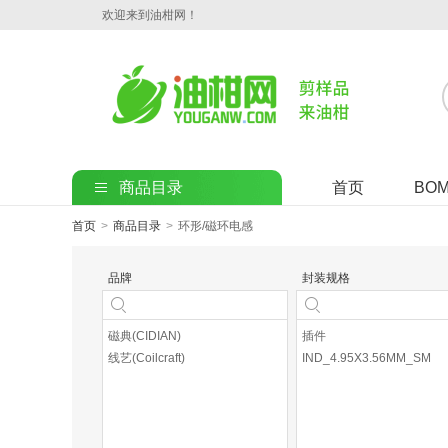
欢迎来到油柑网！
商品目录
首页
BO
首页
>
商品目录
>
环形/磁环电感
品牌
封装规格
磁典(CIDIAN)
插件
线艺(Coilcraft)
IND_4.95X3.56MM_SM