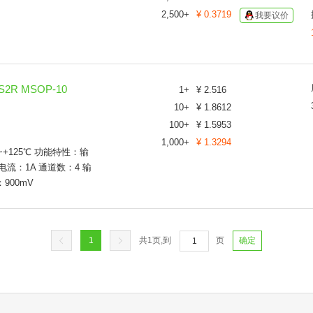
2,500
+
¥
0.3719
我要议价
2R MSOP-10
1
+
¥
2.516
10
+
¥
1.8612
100
+
¥
1.5953
1,000
+
¥
1.3294
~+125℃ 功能特性：输
电流：1A 通道数：4 输
：900mV
1
共
1
页,到
页
确定