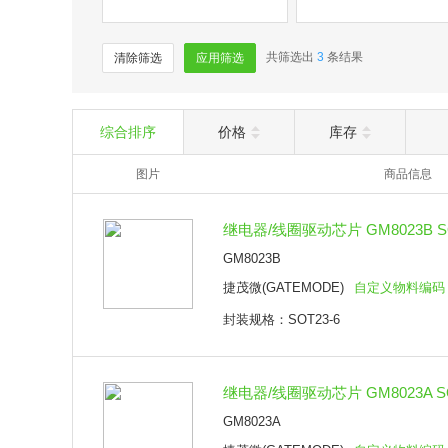
共筛选出
3
条结果
清除筛选
应用筛选
综合排序
价格
库存
图片
商品信息
继电器/线圈驱动芯片 GM8023B SO
GM8023B
捷茂微(GATEMODE)
自定义物料编码
封装规格：SOT23-6
继电器/线圈驱动芯片 GM8023A S
GM8023A