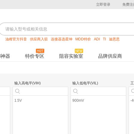
立即登录
免费注
油柑官方抖音
供应商入驻
连接器选星坤
MDD特价
ADI
TI
迪恩思
M神器
特价专区
阻容实验室
品牌供应商
输入高电平(VIH)
输入低电平(VIL)
工
1.5V
900mV
-