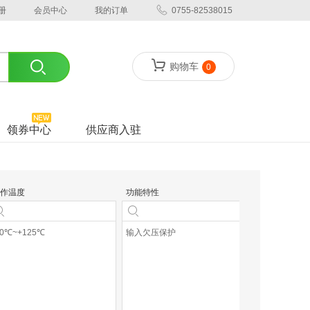
册
会员中心
我的订单
0755-82538015
购物车
0
领券中心
供应商入驻
作温度
功能特性
工作电压
40℃~+125℃
输入欠压保护
4.3V~50V