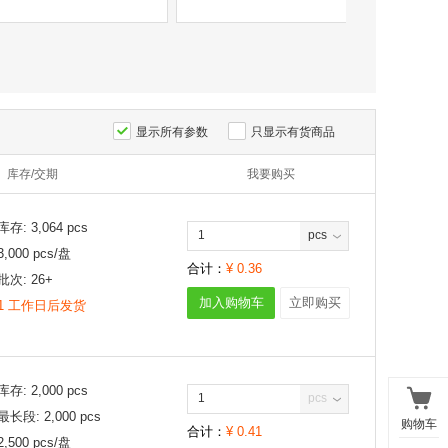
显示所有参数
只显示有货商品
库存/交期
我要购买
库存:
3,064
pcs
pcs
3,000
pcs/
盘
合计：
¥
0.36
批次:
26+
加入购物车
立即购买
1 工作日后发货
库存:
2,000
pcs
pcs
最长段:
2,000
pcs
购物车
合计：
¥
0.41
2,500
pcs/
盘