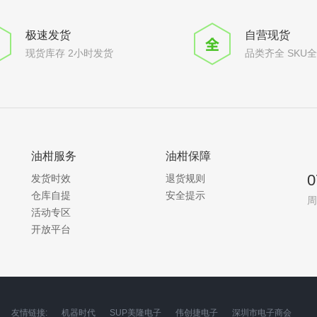
极速发货
自营现货
现货库存 2小时发货
品类齐全 SKU
油柑服务
油柑保障
0
发货时效
退货规则
仓库自提
安全提示
周
活动专区
开放平台
友情链接:
机器时代
SUP美隆电子
伟创捷电子
深圳市电子商会