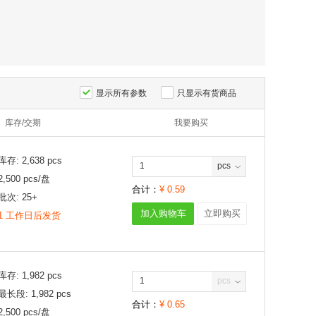
显示所有参数
只显示有货商品
库存/交期
我要购买
库存:
2,638
pcs
pcs
2,500
pcs/
盘
合计：
¥
0.59
批次:
25+
加入购物车
立即购买
1 工作日后发货
库存:
1,982
pcs
pcs
最长段:
1,982
pcs
合计：
¥
0.65
2,500
pcs/
盘