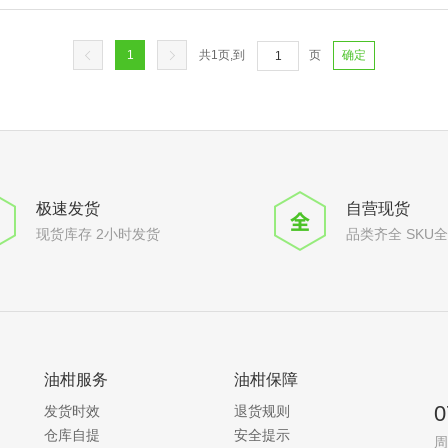
1
共
1
页,到
页
确定
极速发货
自营现货
现货库存 2小时发货
品类齐全 SKU
油柑服务
油柑保障
0
发货时效
退货规则
仓库自提
安全提示
周