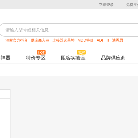
立即登录
免费注
油柑官方抖音
供应商入驻
连接器选星坤
MDD特价
ADI
TI
迪恩思
M神器
特价专区
阻容实验室
品牌供应商