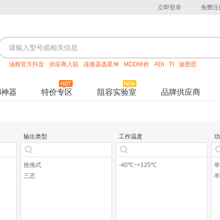
立即登录
免费注
油柑官方抖音
供应商入驻
连接器选星坤
MDD特价
ADI
TI
迪恩思
M神器
特价专区
阻容实验室
品牌供应商
输出类型
工作温度
功
推挽式
-40℃~+125℃
串
三态
串