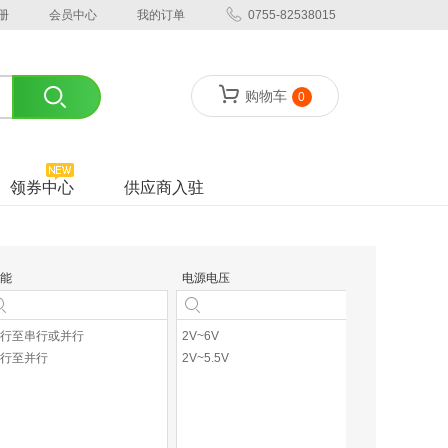
册
会员中心
我的订单
0755-82538015
购物车
0
领券中心
供应商入驻
能
电源电压
行至串行或并行
2V~6V
行至并行
2V~5.5V