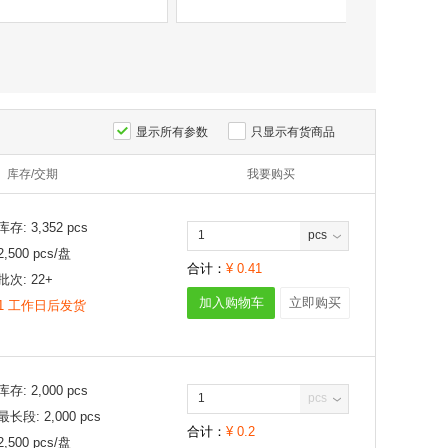
显示所有参数
只显示有货商品
库存/交期
我要购买
库存:
3,352
pcs
pcs
2,500
pcs/
盘
合计：
¥
0.41
批次:
22+
加入购物车
立即购买
1 工作日后发货
库存:
2,000
pcs
pcs
最长段:
2,000
pcs
合计：
¥
0.2
2,500
pcs/
盘