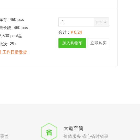
库存:
460
pcs
pcs
最长段:
460
pcs
合计：
¥
0.24
2,500
pcs/
盘
加入购物车
立即购买
批次:
25+
1 工作日后发货
大道至简
全覆盖
价值服务 省心省时省事