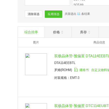
SOT-89
EMT-3
共筛选出
11
条结果
清除筛选
应用筛选
UMT-3
SOT-416-3
综合排序
价格
库存
图片
商品信息
双极晶体管-预偏置 DTA114EEBTL 
DTA114EEBTL
罗姆(ROHM)
规格书
自定义物料
封装规格：EMT-3
双极晶体管-预偏置 DTC114EUBTL