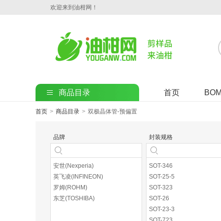
欢迎来到油柑网！
商品目录
首页
BO
首页
>
商品目录
>
双极晶体管-预偏置
品牌
封装规格
安世(Nexperia)
SOT-346
英飞凌(INFINEON)
SOT-25-5
罗姆(ROHM)
SOT-323
东芝(TOSHIBA)
SOT-26
SOT-23-3
SOT-723