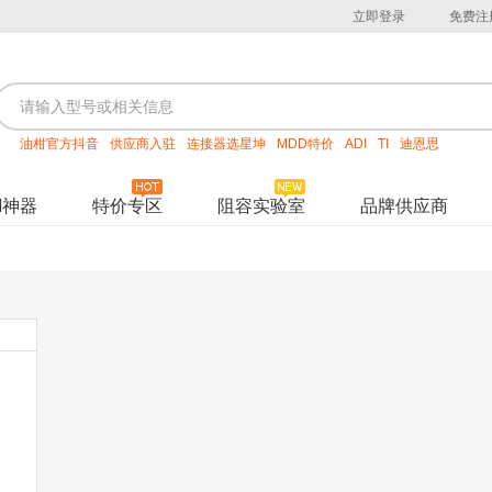
立即登录
免费注
油柑官方抖音
供应商入驻
连接器选星坤
MDD特价
ADI
TI
迪恩思
M神器
特价专区
阻容实验室
品牌供应商